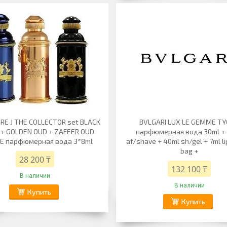
E J THE COLLECTOR set BLACK
BVLGARI LUX LE GEMME T
+ GOLDEN OUD + ZAFEER OUD
парфюмерная вода 30ml +
LE парфюмерная вода 3*8ml
af/shave + 40ml sh/gel + 7ml li
bag +
28 200 ₸
132 100 ₸
В наличии
В наличии
Купить
Купить