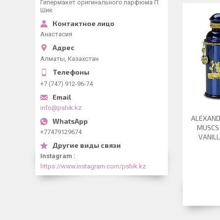
Гипермакет оригинального парфюма П
Шик
Анастасия
Алматы, Казахстан
+7 (747) 912-96-74
info@pshik.kz
ALEXANDR
MUSCS 
+77479129674
VANIL
Instagram
https://www.instagram.com/pshik.kz