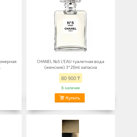
юмерная
CHANEL №5 L'EAU туалетная вода
l
(женские) 3*20ml запаска
80 900 ₸
В наличии
Купить