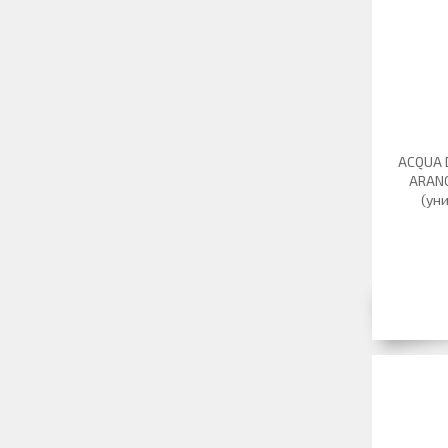
ACQUA 
ARANC
(уни