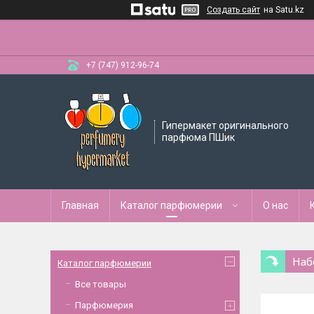
Создать сайт
на Satu.kz
+7 (747) 912-96-74
Гипермакет оригинального
парфюма ПШик
Главная
Каталог парфюмерии
О нас
Наб
Каталог парфюмерии
Все товары
Парфюмерия