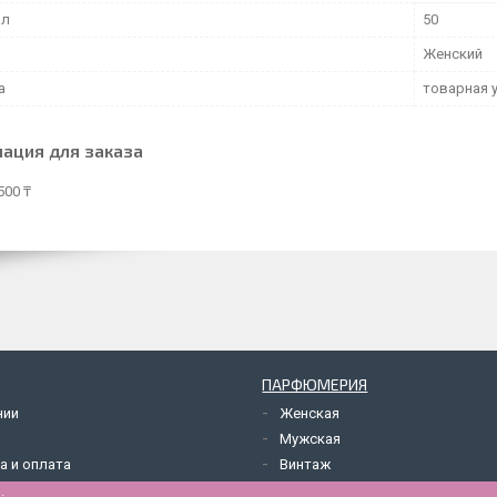
мл
50
Женский
а
товарная 
ация для заказа
500 ₸
ПАРФЮМЕРИЯ
нии
Женская
Мужская
а и оплата
Винтаж
.