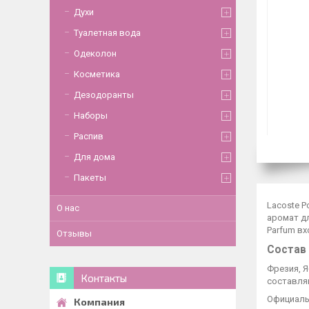
Духи
Туалетная вода
Одеколон
Косметика
Дезодоранты
Наборы
Распив
Для дома
Пакеты
Lacoste P
О нас
аромат дл
Parfum вх
Отзывы
Состав
Фрезия, Я
Контакты
составля
Официальн