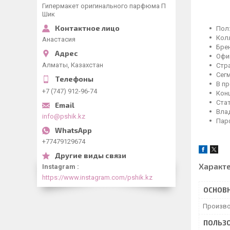
Гипермакет оригинального парфюма П
Шик
Пол
Кол
Анастасия
Бре
Офи
Алматы, Казахстан
Стр
Сег
В п
+7 (747) 912-96-74
Кон
Ста
Влад
info@pshik.kz
Пар
+77479129674
Характ
Instagram
https://www.instagram.com/pshik.kz
ОСНОВ
Произво
ПОЛЬЗО