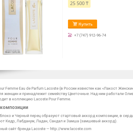
25 500 ₸
Купить
+7 (747) 912-96-74
our Femme Eau de Parfum Lacoste (в России известен как «Лакост Женски
я женщин и принадлежит семейству Цветочные. Над ним работали Оливь
одит в коллекцию Lacoste Pour Femme.
 композиции
блоко и Черный перец образуют стартовый аккорд композиции, в сердце
ют Кедр, Лабданум, Ладан, Сандал и Замша (замшевый аккорд).
ый сайт бренда Lacoste — http://www.lacoste.com