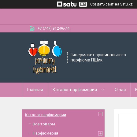
Создать сайт
на Satu.kz
+7 (747) 912-96-74
Гипермакет оригинального
парфюма ПШик
Главная
Каталог парфюмерии
О нас
Каталог парфюмерии
Все товары
Парфюмерия