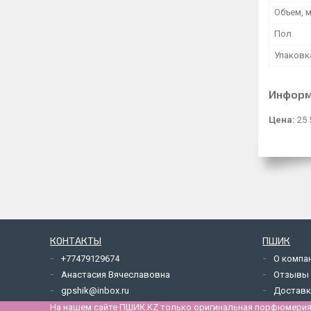
Объем, 
Пол
Упаковк
Информ
Цена:
25 
КОНТАКТЫ
ПШИК
+77479129674
О компа
Анастасия Вячеславовна
Отзывы
gpshik@inbox.ru
Доставк
На нашем сайте ПШИК.KZ только оригинальная порфюмерия