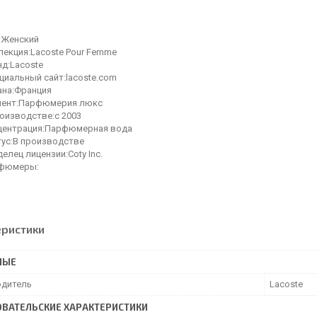
:Женский
лекция:Lacoste Pour Femme
нд:Lacoste
циальный сайт:lacoste.com
ана:Франция
мент:Парфюмерия люкс
роизводстве:с 2003
центрация:Парфюмерная вода
тус:В производстве
елец лицензии:Coty Inc.
фюмеры:
еристики
НЫЕ
дитель
Lacoste
ВАТЕЛЬСКИЕ ХАРАКТЕРИСТИКИ