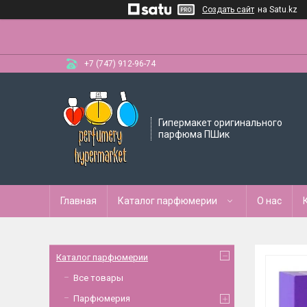
Создать сайт
на Satu.kz
+7 (747) 912-96-74
Гипермакет оригинального
парфюма ПШик
Главная
Каталог парфюмерии
О нас
Каталог парфюмерии
Все товары
Парфюмерия