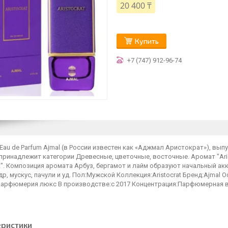
20 400 ₸
Купить
+7 (747) 912-96-74
t Eau de Parfum Ajmal (в России известен как «Аджмал Аристократ»), вы
принадлежит категории Древесные, цветочные, восточные. Аромат "Aris
at". Композиция аромата Арбуз, бергамот и лайм образуют начальный ак
др, мускус, пачули и уд. Пол:Мужской Коллекция:Aristocrat Бренд:Ajma
Парфюмерия люкс В производстве:с 2017 Концентрация:Парфюмерная в
еристики