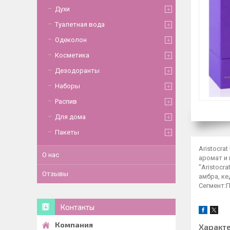
Духи
Туалетная вода
Одеколон
Косметика
Дезодоранты
Наборы
Распив
Для дома
Пакеты
Aristocra
О нас
аромат и 
"Aristocr
Отзывы
амбра, ке
Сегмент:
Контакты
Характ