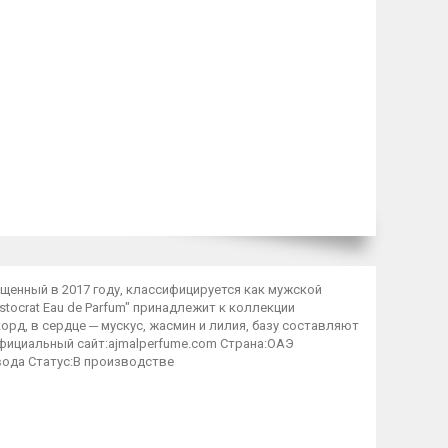
пущенный в 2017 году, классифицируется как мужской
tocrat Eau de Parfum" принадлежит к коллекции
корд, в сердце ─ мускус, жасмин и лилия, базу составляют
l Официальный сайт:ajmalperfume.com Страна:ОАЭ
ода Статус:В производстве