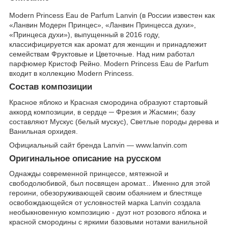
Modern Princess Eau de Parfum Lanvin (в России известен как
«Ланвин Модерн Принцес», «Ланвин Принцесса духи»,
«Принцеса духи»), выпущенный в 2016 году,
классифицируется как аромат для женщин и принадлежит
семействам Фруктовые и Цветочные. Над ним работал
парфюмер Кристоф Рейно. Modern Princess Eau de Parfum
входит в коллекцию Modern Princess.
Состав композиции
Красное яблоко и Красная смородина образуют стартовый
аккорд композиции, в сердце ─ Фрезия и Жасмин; базу
составляют Мускус (белый мускус), Светлые породы дерева и
Ванильная орхидея.
Официальный сайт бренда Lanvin — www.lanvin.com
Оригинальное описание на русском
Однажды современной принцессе, мятежной и
свободолюбивой, был посвящен аромат... Именно для этой
героини, обезоруживающей своим обаянием и блестяще
освобождающейся от условностей марка Lanvin создала
необыкновенную композицию - дуэт нот розового яблока и
красной смородины с яркими базовыми нотами ванильной