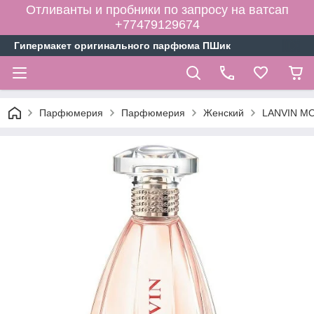
Отливанты и пробники по запросу на ватсап
+77479129674
Гипермакет оригинального парфюма ПШик
Парфюмерия
Парфюмерия
Женский
LANVIN MO