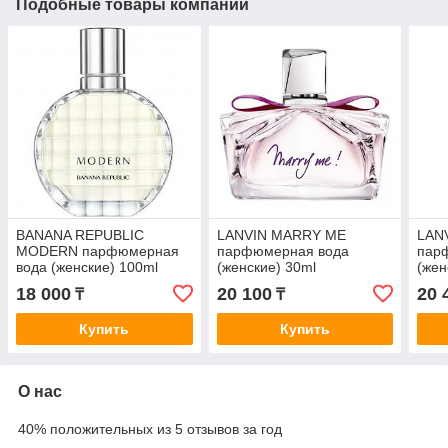
Подобные товары компании
BANANA REPUBLIC
LANVIN MARRY ME
LAN
MODERN парфюмерная
парфюмерная вода
пар
вода (женские) 100ml
(женские) 30ml
(жен
Tester
18 000
20 100
20 
₸
₸
Купить
Купить
О нас
40% положительных из 5 отзывов за год