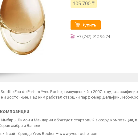
105 700 ₸
Купить
+7 (747) 912-96-74
 Souffle Eau de Parfum Yves Rocher, выпущенный в 2007 году, классифи
е и Восточные. Над ним работал старший парфюмер Дельфин Лёбо-Кровяк
.
 композиции
 Имбирь, Лимон и Мандарин образуют стартовый аккорд композиции, в 
Серая амбра и Ваниль.
ый сайт бренда Yves Rocher — www.yves-rocher.com