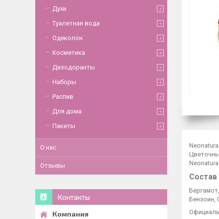
Духи
Туалетная вода
Одеколон
Косметика
Дезодоранты
Наборы
Распив
Для дома
Пакеты
Neonatura
О нас
Цветочны
Neonatura
Отзывы
Состав
Бергамот,
Контакты
Бензоин, 
Официальн