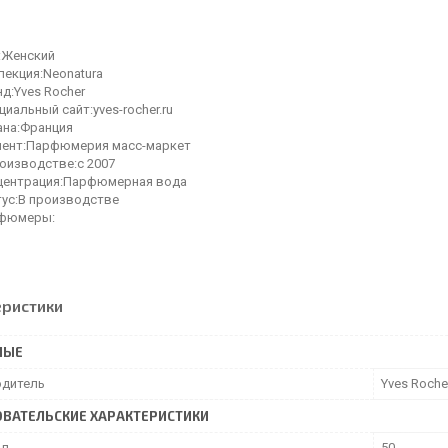
:Женский
лекция:Neonatura
д:Yves Rocher
иальный сайт:yves-rocher.ru
ана:Франция
мент:Парфюмерия масс-маркет
роизводстве:с 2007
центрация:Парфюмерная вода
тус:В производстве
фюмеры:
еристики
НЫЕ
дитель
Yves Roche
ВАТЕЛЬСКИЕ ХАРАКТЕРИСТИКИ
мл
50