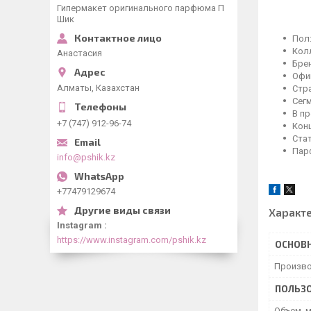
Гипермакет оригинального парфюма П
Шик
Пол
Кол
Анастасия
Брен
Офиц
Алматы, Казахстан
Стр
Сег
В п
+7 (747) 912-96-74
Кон
Ста
Пар
info@pshik.kz
+77479129674
Характ
Instagram
https://www.instagram.com/pshik.kz
ОСНОВ
Произво
ПОЛЬЗО
Объем, 