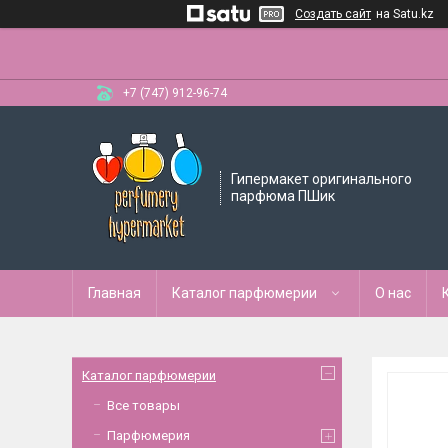
Создать сайт
на Satu.kz
+7 (747) 912-96-74
Гипермакет оригинального
парфюма ПШик
Главная
Каталог парфюмерии
О нас
Каталог парфюмерии
Все товары
Парфюмерия