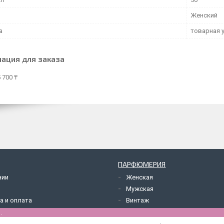
Женский
а
товарная 
ация для заказа
 700 ₸
ПАРФЮМЕРИЯ
нии
Женская
Мужская
а и оплата
Винтаж
.