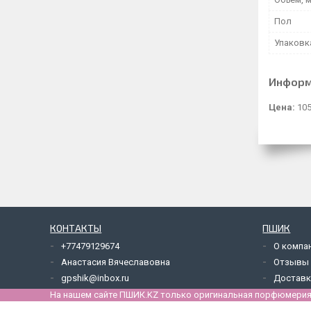
Пол
Упаковк
Информ
Цена:
105
КОНТАКТЫ
ПШИК
+77479129674
О компа
Анастасия Вячеславовна
Отзывы
gpshik@inbox.ru
Доставк
На нашем сайте ПШИК.KZ только оригинальная порфюмерия