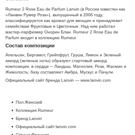
Rumeur 2 Rose Eau de Parfum Lanvin (в России известен как
«Ланвин Румер Роза»), выпущенный в 2006 году,
классифицируется как аромат для женщин и принадлежит
семействам Фруктовые и Цветочные. Над ним работал
мастер-парфюмер Онорин Блан. Rumeur 2 Rose Eau de
Parfum входит в коллекцию Rumeur.
Состав композиции
Апельсин, Бергамот, Грейпфрут, Груша, Лимон и Зеленый
аккорд (зеленые ноты) образуют стартовый аккорд
композиции, в сердце ─ Ландыш, Магнолия, Роза, Жасмин и
Жимолость; базу составляют Амбра, Мускус и Пачули.
Официальный сайт бренда Lanvin — www.lanvin.com
Пол:Женский
Коллекция:Rumeur
Бренд:Lanvin
Официальный сайт:lanvin.com
Страна:Франция