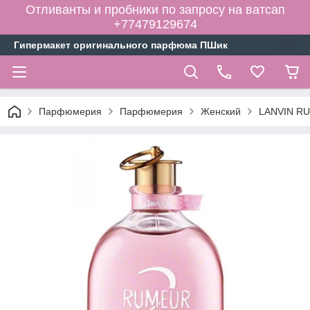
Отливанты и пробники по запросу на ватсап
+77479129674
Гипермакет оригинального парфюма ПШик
Парфюмерия
Парфюмерия
Женский
LANVIN RU