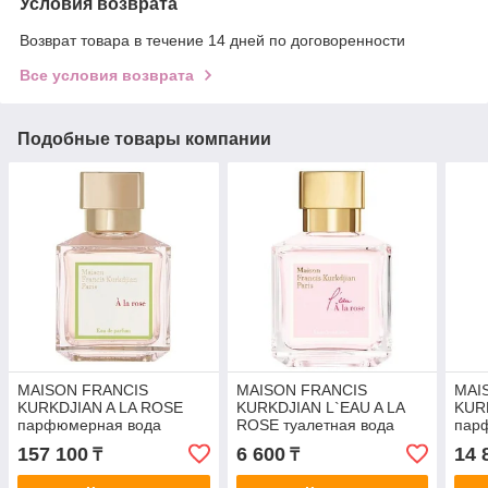
Условия возврата
Возврат товара в течение 14 дней по договоренности
Все условия возврата
Подобные товары компании
MAISON FRANCIS
MAISON FRANCIS
MAI
KURKDJIAN A LA ROSE
KURKDJIAN L`EAU A LA
KUR
парфюмерная вода
ROSE туалетная вода
пар
(женские) 70ml Tester
(женские) 2ml пробник
(жен
157 100
6 600
14 
₸
₸