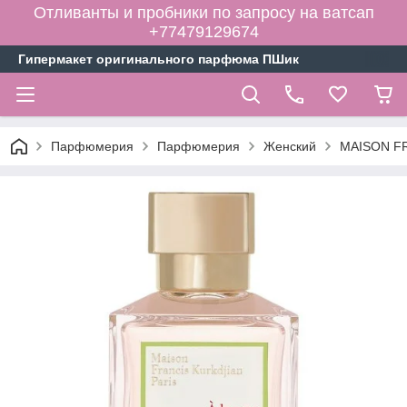
Отливанты и пробники по запросу на ватсап
+77479129674
Гипермакет оригинального парфюма ПШик
Парфюмерия
Парфюмерия
Женский
MAISON FR