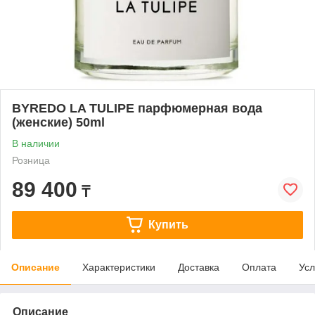
BYREDO LA TULIPE парфюмерная вода
(женские) 50ml
В наличии
Розница
89 400
₸
Купить
Описание
Характеристики
Доставка
Оплата
Усл
Описание