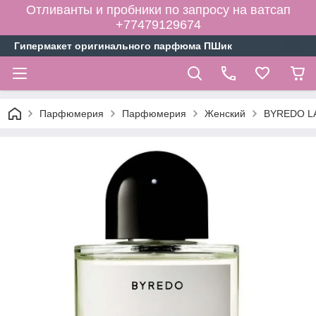
Отливанты и пробники по запросу на ватсап
+77479129674
Гипермакет оригинального парфюма ПШик
Парфюмерия
Парфюмерия
Женский
BYREDO LA