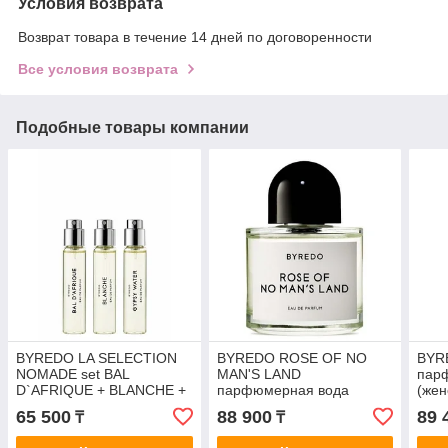
Условия возврата
Возврат товара в течение 14 дней по договоренности
Все условия возврата
Подобные товары компании
BYREDO LA SELECTION
BYREDO ROSE OF NO
BYR
NOMADE set BAL
MAN'S LAND
пар
D`AFRIQUE + BLANCHE +
парфюмерная вода
(жен
GYPSY WATER
(женские) 50ml
65 500
88 900
89 
₸
₸
парфюмерная вода
(женские) 3*12ml