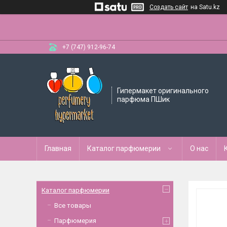
Создать сайт
на Satu.kz
+7 (747) 912-96-74
Гипермакет оригинального
парфюма ПШик
Главная
Каталог парфюмерии
О нас
Каталог парфюмерии
Все товары
Парфюмерия