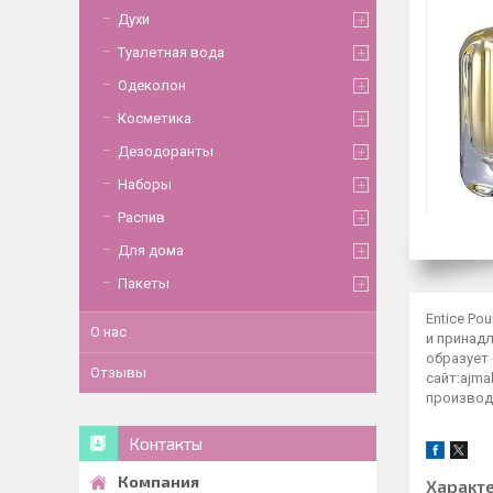
Духи
Туалетная вода
Одеколон
Косметика
Дезодоранты
Наборы
Распив
Для дома
Пакеты
Entice Po
О нас
и принад
образует 
Отзывы
сайт:ajm
производ
Контакты
Характ