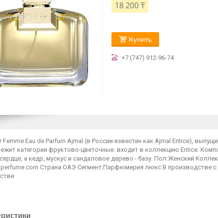
18 200 ₸
Купить
+7 (747) 912-96-74
ur Femme Eau de Parfum Ajmal (в России известен как Ajmal Entice), вып
лежит категории фруктово-цветочные. входит в коллекцию Entice. Ком
сердце, а кедр, мускус и сандаловое дерево - базу. Пол:Женский Колле
alperfume.com Страна:ОАЭ Сегмент:Парфюмерия люкс В производстве:с
стве
еристики