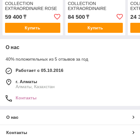
COLLECTION
COLLECTION
COL
EXTRAORDINAIRE ROSE
EXTRAORDINAIRE
EXT
ROUGE парфюмерная
GARDENIA PETALE
CAL
59 400
84 500
24 
₸
₸
вода (женские) 75ml
парфюмерная вода
пар
Tester
(женские) 75ml
(жен
Купить
Купить
ОТЛ
О нас
40% положительных из 5 отзывов за год
Работает с 05.10.2016
г. Алматы
Алматы, Казахстан
Контакты
О нас
Контакты