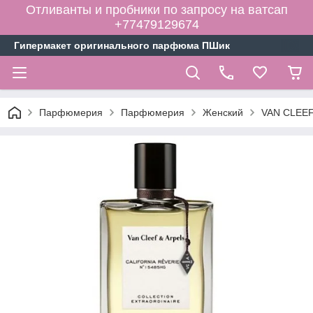
Отливанты и пробники по запросу на ватсап
+77479129674
Гипермакет оригинального парфюма ПШик
Парфюмерия
Парфюмерия
Женский
VAN CLEEF