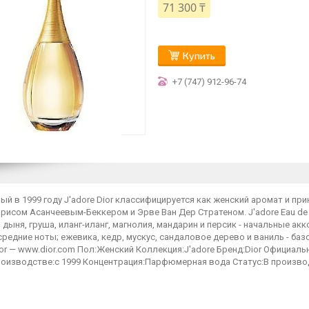
71 300 ₸
Купить
+7 (747) 912-96-74
й в 1999 году J'adore Dior классифицируется как женский аромат и пр
рисом Асанчеевым-Беккером и Эрве Ван Дер Стратеном. J'adore Eau de 
 дыня, груша, иланг-иланг, магнолия, мандарин и персик - начальные акк
средние ноты; ежевика, кедр, мускус, сандаловое дерево и ваниль - 
or — www.dior.com Пол:Женский Коллекция:J'adore Бренд:Dior Официал
роизводстве:с 1999 Концентрация:Парфюмерная вода Статус:В произво