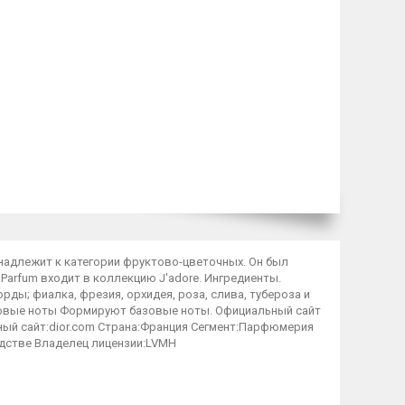
инадлежит к категории фруктово-цветочных. Он был
Parfum входит в коллекцию J'adore. Ингредиенты.
орды; фиалка, фрезия, орхидея, роза, слива, тубероза и
базовые ноты Формируют базовые ноты. Официальный сайт
ьный сайт:dior.com Страна:Франция Сегмент:Парфюмерия
дстве Владелец лицензии:LVMH