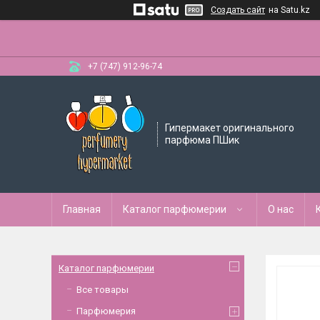
Создать сайт
на Satu.kz
+7 (747) 912-96-74
Гипермакет оригинального
парфюма ПШик
Главная
Каталог парфюмерии
О нас
Каталог парфюмерии
Все товары
Парфюмерия