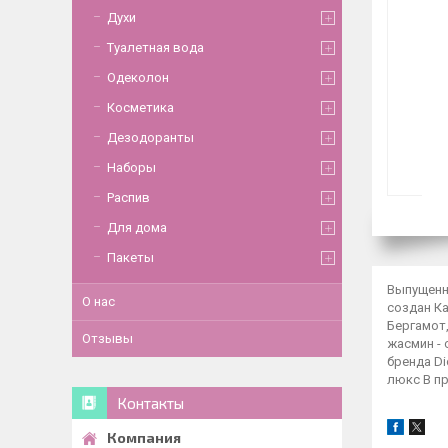
Духи
Туалетная вода
Одеколон
Косметика
Дезодоранты
Наборы
Распив
Для дома
Пакеты
Выпущенны
О нас
создан Ка
Бергамот,
Отзывы
жасмин - 
бренда Di
люкс В п
Контакты