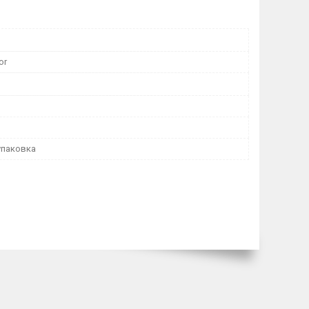
or
упаковка