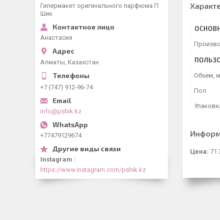
Характ
Гипермакет оригинального парфюма П
Шик
ОСНОВ
Анастасия
Произво
ПОЛЬЗО
Алматы, Казахстан
Объем, 
+7 (747) 912-96-74
Пол
Упаковк
info@pshik.kz
Информ
+77479129674
Цена:
71 
Instagram
https://www.instagram.com/pshik.kz