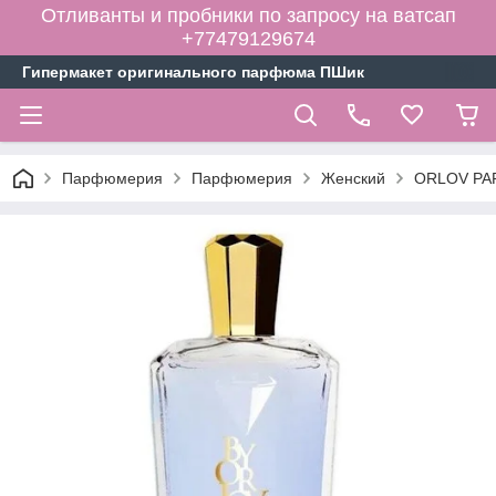
Отливанты и пробники по запросу на ватсап
+77479129674
Гипермакет оригинального парфюма ПШик
Парфюмерия
Парфюмерия
Женский
ORLOV PAR