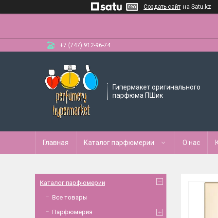
Создать сайт
на Satu.kz
+7 (747) 912-96-74
Гипермакет оригинального
парфюма ПШик
Главная
Каталог парфюмерии
О нас
Каталог парфюмерии
Все товары
Парфюмерия