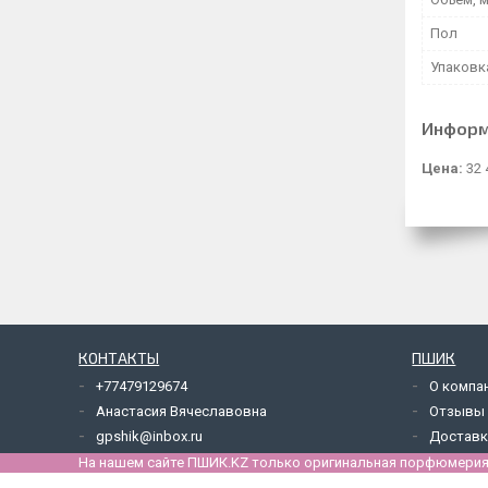
Пол
Упаковк
Информ
Цена:
32 
КОНТАКТЫ
ПШИК
+77479129674
О компа
Анастасия Вячеславовна
Отзывы
gpshik@inbox.ru
Доставк
На нашем сайте ПШИК.KZ только оригинальная порфюмерия