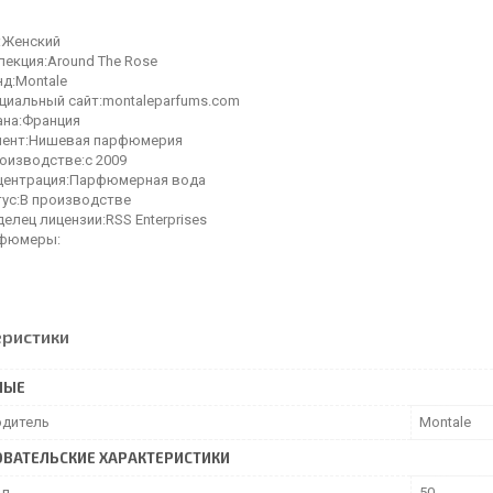
:Женский
лекция:Around The Rose
нд:Montale
циальный сайт:montaleparfums.com
ана:Франция
мент:Нишевая парфюмерия
роизводстве:с 2009
центрация:Парфюмерная вода
тус:В производстве
елец лицензии:RSS Enterprises
фюмеры:
еристики
НЫЕ
дитель
Montale
ВАТЕЛЬСКИЕ ХАРАКТЕРИСТИКИ
мл
50