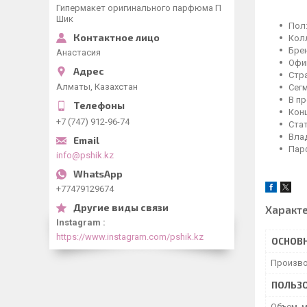
Гипермакет оригинального парфюма П
Шик
Пол
Кол
Бре
Анастасия
Офи
Стр
Алматы, Казахстан
Сег
В п
Кон
+7 (747) 912-96-74
Ста
Влад
Пар
info@pshik.kz
+77479129674
Характ
Instagram
https://www.instagram.com/pshik.kz
ОСНОВ
Произво
ПОЛЬЗО
Объем, 