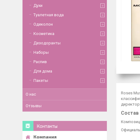
Духи
Туалетная вода
Одеколон
Косметика
Дезодоранты
Наборы
Распив
Для дома
Пакеты
Roses Mus
О нас
классифи
директор 
Отзывы
Состав
Композиц
Контакты
Официаль