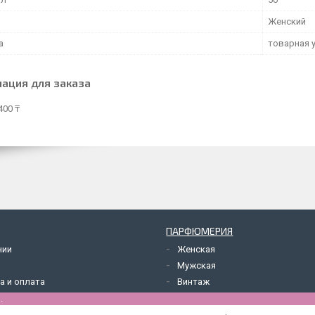
Женский
а
товарная 
ация для заказа
400 ₸
ПАРФЮМЕРИЯ
нии
Женская
Мужская
а и оплата
Винтаж
.