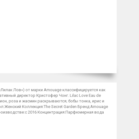
к «Лилак Лов») от марки Amouage классифицируется как
тивный директор Кристофер Чонг. Lilac Love Eau de
пион, роза и жасмин раскрываются; бобы тонка, ирис и
ол:Женский Коллекция:The Secret Garden Бренд:Amouage
роизводстве:с 2016 Концентрация:Парфюмерная вода