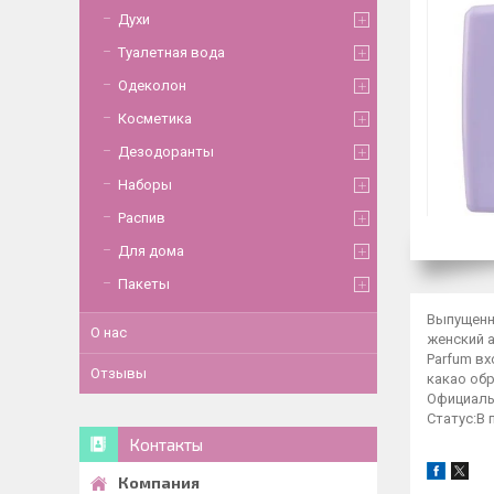
Духи
Туалетная вода
Одеколон
Косметика
Дезодоранты
Наборы
Распив
Для дома
Пакеты
Выпущенны
О нас
женский а
Parfum вх
Отзывы
какао обр
Официаль
Статус:В
Контакты