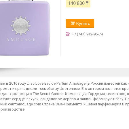
140 800 ₸
Купить
+7 (747) 912-96-74
й в 2016 году Lilac Love Eau de Parfum Amouage (в России известен ка
ромат и принадлежит семейству Цветочные. Его автором является креа
одит в коллекцию The Secret Garden. Композиция. Гардения, гелиотроп, 
азуют сердце; пачули, сандаловое дерево и ваниль формируют базу. П
ный сайт:amouage.com Страна:Оман Сегмент:Нишевая парфюмерия В п
 производстве