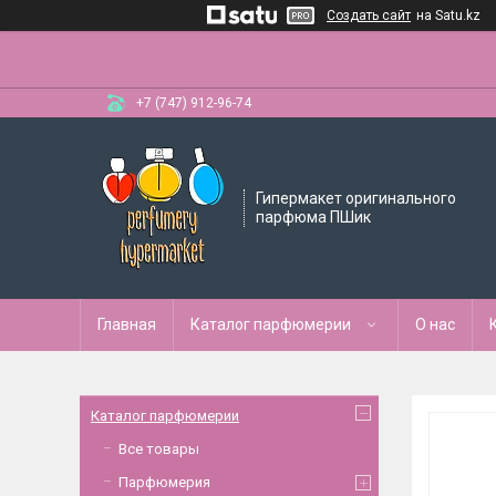
Создать сайт
на Satu.kz
+7 (747) 912-96-74
Гипермакет оригинального
парфюма ПШик
Главная
Каталог парфюмерии
О нас
Каталог парфюмерии
Все товары
Парфюмерия