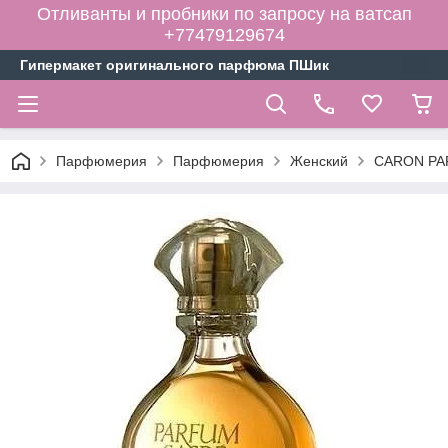
Отливанты и пробники по запросу на ватсап
+77479129674
Гипермакет оригинального парфюма ПШик
Парфюмерия
Парфюмерия
Женский
CARON PAR