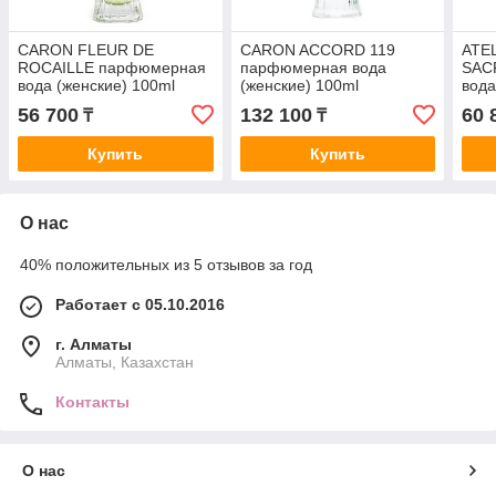
CARON FLEUR DE
CARON ACCORD 119
ATE
ROCAILLE парфюмерная
парфюмерная вода
SAC
вода (женские) 100ml
(женские) 100ml
вода
Test
56 700
132 100
60 
₸
₸
Купить
Купить
О нас
40% положительных из 5 отзывов за год
Работает с 05.10.2016
г. Алматы
Алматы, Казахстан
Контакты
О нас