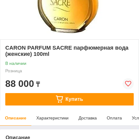
CARON PARFUM SACRE парфюмерная вода
(женские) 100ml
В наличии
Розница
88 000
₸
Купить
Описание
Характеристики
Доставка
Оплата
Усл
Описание