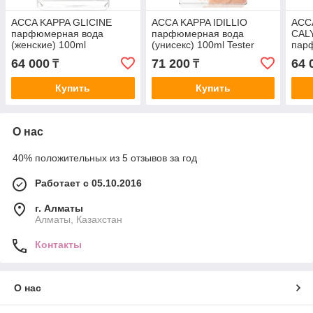
ACCA KAPPA GLICINE
ACCA KAPPA IDILLIO
ACC
парфюмерная вода
парфюмерная вода
CAL
(женские) 100ml
(унисекс) 100ml Tester
пар
(жен
64 000
71 200
64 
₸
₸
Купить
Купить
О нас
40% положительных из 5 отзывов за год
Работает с 05.10.2016
г. Алматы
Алматы, Казахстан
Контакты
О нас