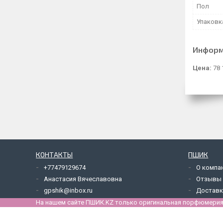
Пол
Упаковк
Информ
Цена:
78 
КОНТАКТЫ
ПШИК
+77479129674
О компа
Анастасия Вячеславовна
Отзывы
gpshik@inbox.ru
Доставк
На нашем сайте ПШИК.KZ только оригинальная порфюмерия