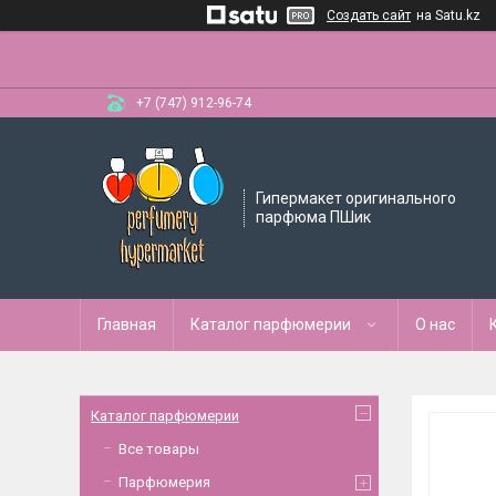
Создать сайт
на Satu.kz
+7 (747) 912-96-74
Гипермакет оригинального
парфюма ПШик
Главная
Каталог парфюмерии
О нас
Каталог парфюмерии
Все товары
Парфюмерия