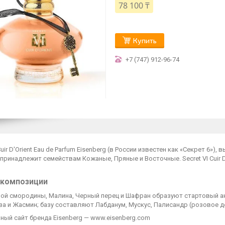
78 100 ₸
Купить
+7 (747) 912-96-74
 Cuir D'Orient Eau de Parfum Eisenberg (в России известен как «Секрет 6»
принадлежит семействам Кожаные, Пряные и Восточные. Secret VI Cuir D'
 композиции
ной смородины, Малина, Черный перец и Шафран образуют стартовый ак
за и Жасмин; базу составляют Лабданум, Мускус, Палисандр (розовое д
ный сайт бренда Eisenberg — www.eisenberg.com