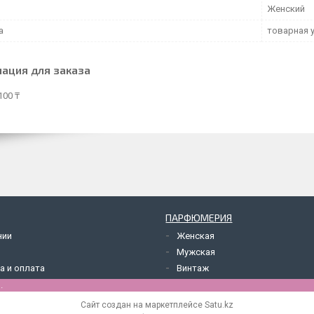
Женский
а
товарная 
ация для заказа
100 ₸
ПАРФЮМЕРИЯ
нии
Женская
Мужская
а и оплата
Винтаж
.
Сайт создан на маркетплейсе
Satu.kz