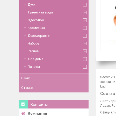
Духи
Туалетная вода
Одеколон
Косметика
Дезодоранты
Наборы
Распив
Для дома
Пакеты
Secret VI
О нас
женщин и 
Latin.
Отзывы
Состав
Лист чер
Контакты
Ладан, Ро
Официаль