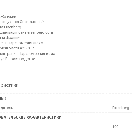
:Женский
екция:Les Orientaux Latin
д:Eisenberg
циальный сайт:eisenberg.com
ана:Франция
мент:Парфюмерия люкс
роизводстве:с 2017
центрация:Парфюмерная вода
тус:В производстве
еристики
НЫЕ
дитель
Eisenberg
ВАТЕЛЬСКИЕ ХАРАКТЕРИСТИКИ
мл
100