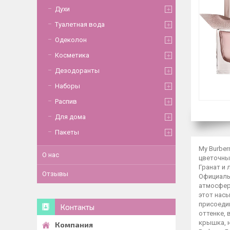
Духи
Туалетная вода
Одеколон
Косметика
Дезодоранты
Наборы
Распив
Для дома
Пакеты
My Burber
О нас
цветочные
Гранат и 
Отзывы
Официальн
атмосфер
этот нас
присоеди
Контакты
оттенке,
крышка, н