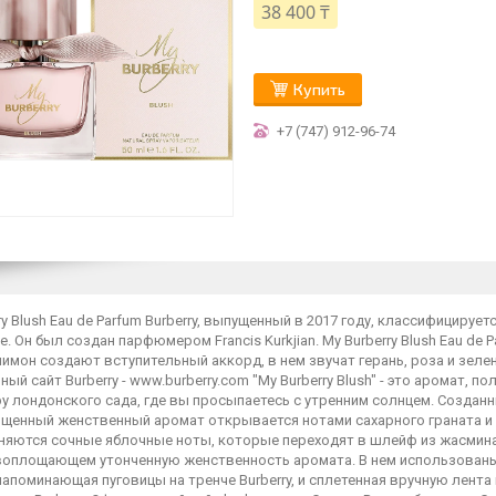
38 400 ₸
Купить
+7 (747) 912-96-74
ry Blush Eau de Parfum Burberry, выпущенный в 2017 году, классифициру
. Он был создан парфюмером Francis Kurkjian. My Burberry Blush Eau de 
лимон создают вступительный аккорд, в нем звучат герань, роза и зелен
ый сайт Burberry - www.burberry.com "My Burberry Blush" - это аромат, 
у лондонского сада, где вы просыпаетесь с утренним солнцем. Созд
ыщенный женственный аромат открывается нотами сахарного граната и 
няются сочные яблочные ноты, которые переходят в шлейф из жасмина
 воплощающем утонченную женственность аромата. В нем использованы 
апоминающая пуговицы на тренче Burberry, и сплетенная вручную лента