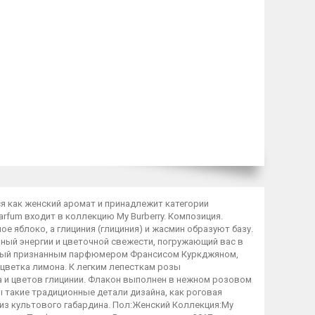
ется как женский аромат и принадлежит категории
Parfum входит в коллекцию My Burberry. Композиция.
ое яблоко, а глициния (глициния) и жасмин образуют базу.
полный энергии и цветочной свежести, погружающий вас в
анный признанным парфюмером Франсисом Куркджяном,
цветка лимона. К легким лепесткам розы
 и цветов глицинии. Флакон выполнен в нежном розовом
такие традиционные детали дизайна, как роговая
 из культового габардина. Пол:Женский Коллекция:My