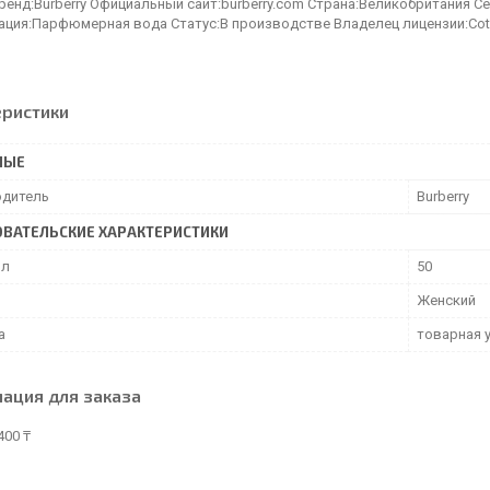
Бренд:Burberry Официальный сайт:burberry.com Страна:Великобритания
ация:Парфюмерная вода Статус:В производстве Владелец лицензии:Coty
еристики
НЫЕ
дитель
Burberry
ВАТЕЛЬСКИЕ ХАРАКТЕРИСТИКИ
мл
50
Женский
а
товарная 
ация для заказа
400 ₸