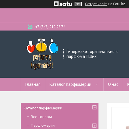
Создать сайт
на Satu.kz
+7 (747) 912-96-74
Гипермакет оригинального
парфюма ПШик
Главная
Каталог парфюмерии
О нас
Каталог парфюмерии
Все товары
Парфюмерия