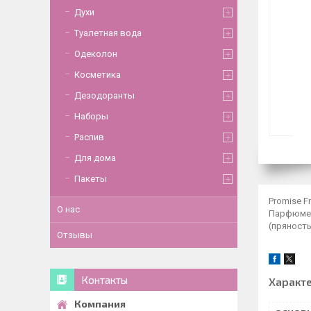
Духи
Туалетная вода
Одеколон
Косметика
Дезодоранты
Наборы
Распив
Для дома
Пакеты
Promise F
О нас
Парфюмер:
(пряность
Отзывы
Контакты
Характ