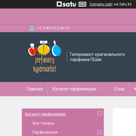
Создать сайт
на Satu.kz
+7 (747) 912-96-74
Гипермакет оригинального
парфюма ПШик
Главная
Каталог парфюмерии
О нас
Каталог парфюмерии
Все товары
Парфюмерия