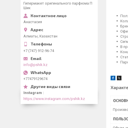
Гипермакет оригинального парфюма П
Шик
Пол
Колл
Анастасия
Брен
Офиц
Алматы, Казахстан
Стр
Сег
В п
+7 (747) 912-96-74
Кон
Ста
Пар
info@pshik.kz
+77479129674
Характ
Instagram
https://www.instagram.com/pshik.kz
ОСНОВ
Произво
ПОЛЬЗО
Объем, 