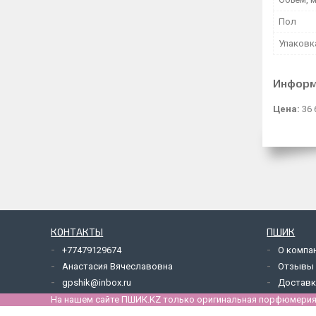
Пол
Упаковк
Информ
Цена:
36 
КОНТАКТЫ
ПШИК
+77479129674
О компа
Анастасия Вячеславовна
Отзывы
gpshik@inbox.ru
Доставк
На нашем сайте ПШИК.KZ только оригинальная порфюмерия