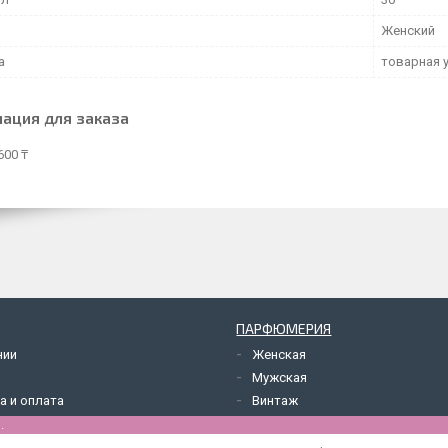
Женский
а
товарная 
ация для заказа
600 ₸
ПАРФЮМЕРИЯ
нии
Женская
Мужская
а и оплата
Винтаж
.