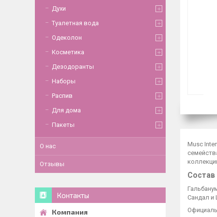
Духи
Туалетная вода
Одеколон
Косметика
Дезодоранты
Наборы
Распив
Для дома
Пакеты
Musc Inte
О нас
семейства
коллекцию
Отзывы
Состав
Гальбанум
Контакты
Сандал и 
Официальн