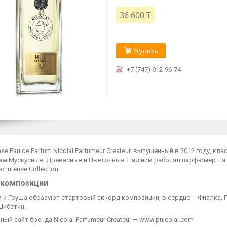
36 600 ₸
Купить
+7 (747) 912-96-74
nse Eau de Parfum Nicolai Parfumeur Createur, выпущенный в 2012 году, 
м Мускусные, Древесные и Цветочные. Над ним работал парфюмер Патри
 Intense Collection.
 композиции
 и Груша образуют стартовый аккорд композиции, в сердце ─ Фиалка, Г
Цибетин.
ый сайт бренда Nicolai Parfumeur Createur — www.pnicolai.com