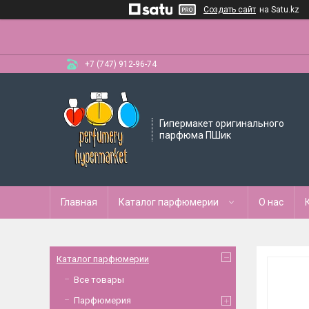
Создать сайт
на Satu.kz
+7 (747) 912-96-74
Гипермакет оригинального
парфюма ПШик
Главная
Каталог парфюмерии
О нас
Каталог парфюмерии
Все товары
Парфюмерия