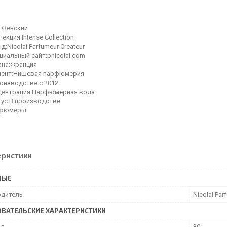
:Женский
екция:Intense Collection
д:Nicolai Parfumeur Createur
иальный сайт:pnicolai.com
ана:Франция
мент:Нишевая парфюмерия
роизводстве:с 2012
центрация:Парфюмерная вода
тус:В производстве
фюмеры:
еристики
НЫЕ
дитель
Nicolai Par
ВАТЕЛЬСКИЕ ХАРАКТЕРИСТИКИ
мл
30