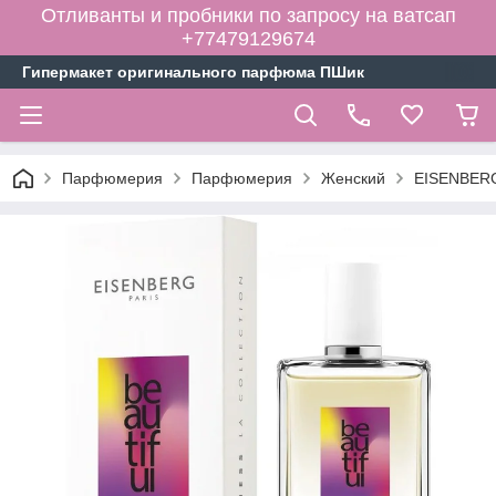
Отливанты и пробники по запросу на ватсап
+77479129674
Гипермакет оригинального парфюма ПШик
Парфюмерия
Парфюмерия
Женский
EISENBERG