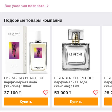
Все условия возврата
Подобные товары компании
EISENBERG BEAUTIFUL
EISENBERG LE PECHE
EIS
парфюмерная вода
парфюмерная вода
пар
(женские) 100ml
(женские) 50ml
(жен
37 100
53 000
28 
₸
₸
Купить
Купить