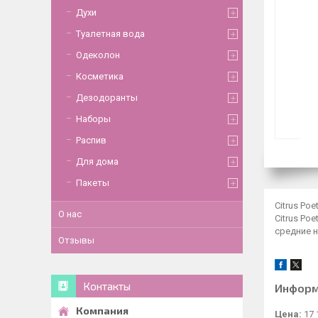
Духи
Туалетная вода
Одеколон
Косметика
Дезодоранты
Наборы
Распив
Для дома
Пакеты
Citrus Po
О нас
Citrus Po
средние н
Отзывы
Контакты
Информ
Цена:
17 