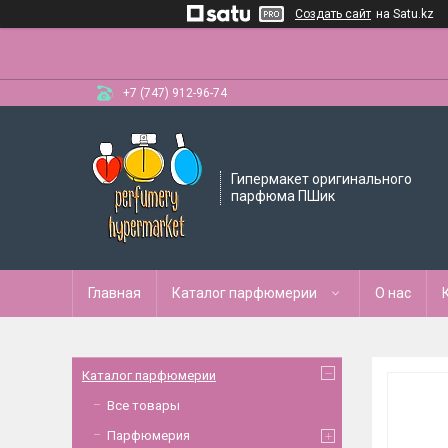
Создать сайт
на Satu.kz
+7 (747) 912-96-74
Гипермакет оригинального
парфюма ПШик
Главная
Каталог парфюмерии
О нас
Каталог парфюмерии
Все товары
Парфюмерия