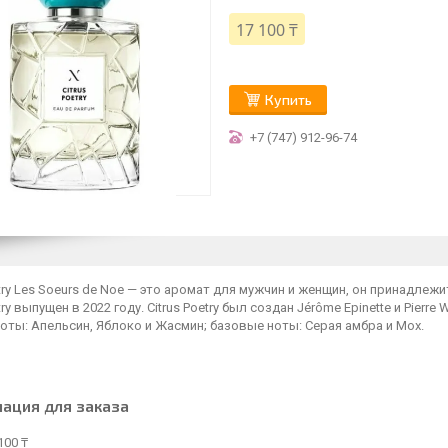
17 100 ₸
Купить
+7 (747) 912-96-74
etry Les Soeurs de Noe — это аромат для мужчин и женщин, он принадлеж
etry выпущен в 2022 году. Citrus Poetry был создан Jérôme Epinette и Pierr
оты: Апельсин, Яблоко и Жасмин; базовые ноты: Серая амбра и Мох.
ация для заказа
100 ₸