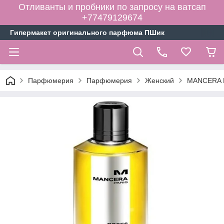
Отливанты и пробники по запросу на ватсап
+77479129674
Гипермакет оригинального парфюма ПШик
Парфюмерия
Парфюмерия
Женский
MANCERA R