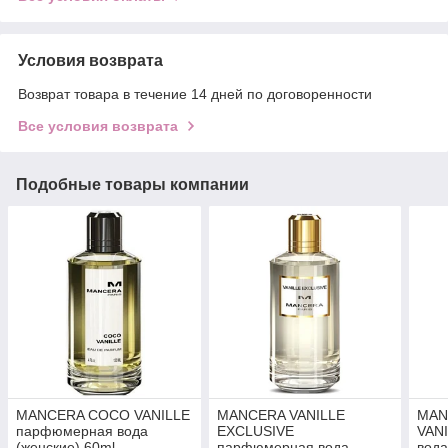
Условия возврата
Возврат товара в течение 14 дней по договоренности
Все условия возврата
Подобные товары компании
MANCERA COCO VANILLE
MANCERA VANILLE
MAN
парфюмерная вода
EXCLUSIVE
VAN
(женские) 60ml
парфюмерная вода
вода