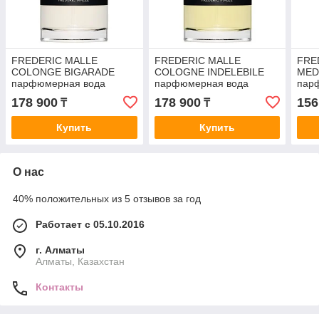
FREDERIC MALLE
FREDERIC MALLE
FRE
COLONGE BIGARADE
COLOGNE INDELEBILE
MED
парфюмерная вода
парфюмерная вода
пар
(унисекс) 100ml
(унисекс) 100ml
(уни
178 900
178 900
156
₸
₸
Купить
Купить
О нас
40% положительных из 5 отзывов за год
Работает с 05.10.2016
г. Алматы
Алматы, Казахстан
Контакты