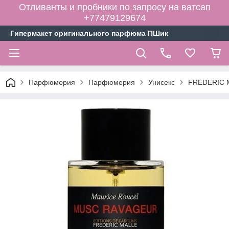
Отливанты и пробники по запросу на ватсап
+77479129674
Гипермакет оригинального парфюма ПШик
Парфюмерия
Парфюмерия
Унисекс
FREDERIC 