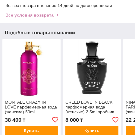
Возврат товара в течение 14 дней по договоренности
Все условия возврата
Подобные товары компании
MONTALE CRAZY IN
CREED LOVE IN BLACK
NINA
LOVE парфюмерная вода
парфюмерная вода
PAR
(женские) 50ml
(женские) 2.5ml пробник
(жен
38 400
8 000
22 
₸
₸
Купить
Купить