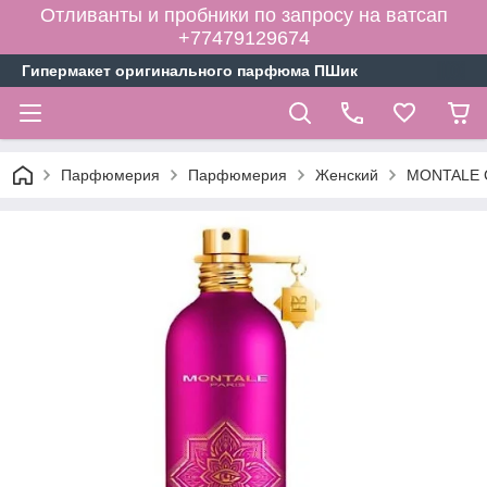
Отливанты и пробники по запросу на ватсап
+77479129674
Гипермакет оригинального парфюма ПШик
Парфюмерия
Парфюмерия
Женский
MONTALE C