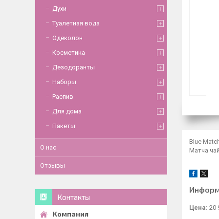
Духи
Туалетная вода
Одеколон
Косметика
Дезодоранты
Наборы
Распив
Для дома
Пакеты
Blue Matc
О нас
Матча чай
Отзывы
Информ
Контакты
Цена:
20 