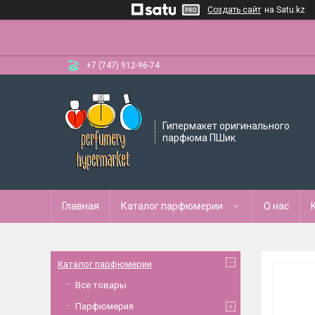
Создать сайт
на Satu.kz
+7 (747) 912-96-74
Гипермакет оригинального
парфюма ПШик
Главная
Каталог парфюмерии
О нас
Каталог парфюмерии
Все товары
Парфюмерия