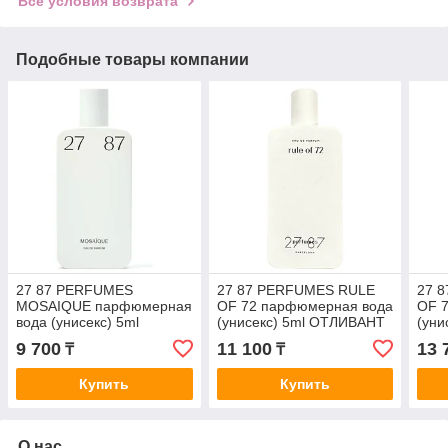
Все условия возврата
Подобные товары компании
27 87 PERFUMES
27 87 PERFUMES RULE
27 
MOSAIQUE парфюмерная
OF 72 парфюмерная вода
OF 
вода (унисекс) 5ml
(унисекс) 5ml ОТЛИВАНТ
(уни
ОТЛИВАНТ
9 700
11 100
13 
₸
₸
Купить
Купить
О нас