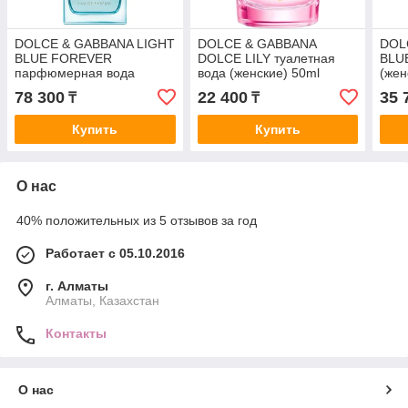
DOLCE & GABBANA LIGHT
DOLCE & GABBANA
DOL
BLUE FOREVER
DOLCE LILY туалетная
BLUE
парфюмерная вода
вода (женские) 50ml
(жен
(женская) 100ml +10ml +
78 300
22 400
35 
₸
₸
50ml b/l Set
Купить
Купить
О нас
40% положительных из 5 отзывов за год
Работает с 05.10.2016
г. Алматы
Алматы, Казахстан
Контакты
О нас