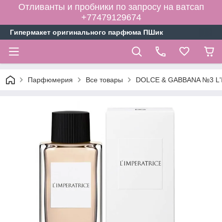
Отливанты и пробники по запросу на ватсап
+77479129674
Гипермакет оригинального парфюма ПШик
Парфюмерия
Все товары
DOLCE & GABBANA №3 L'I