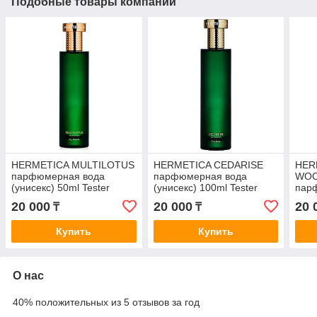
Подобные товары компании
HERMETICA MULTILOTUS
HERMETICA CEDARISE
HER
парфюмерная вода
парфюмерная вода
WOO
(унисекс) 50ml Tester
(унисекс) 100ml Tester
пар
(уни
20 000
20 000
20 
₸
₸
Купить
Купить
О нас
40% положительных из 5 отзывов за год