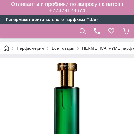
Отливанты и пробники по запросу на ватсап
+77479129674
Гипермакет оригинального парфюма ПШик
Парфюмерия
Все товары
HERMETICA IVYME парфюме