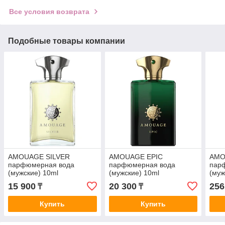
Все условия возврата
Подобные товары компании
AMOUAGE SILVER
AMOUAGE EPIC
AMO
парфюмерная вода
парфюмерная вода
пар
(мужские) 10ml
(мужские) 10ml
(муж
ОТЛИВАНТ
ОТЛИВАНТ
15 900
20 300
256
₸
₸
Купить
Купить