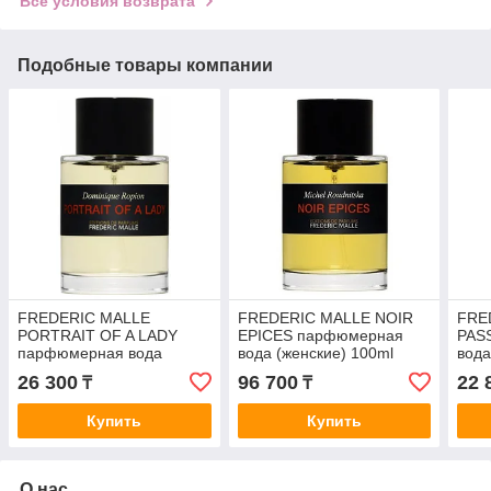
Все условия возврата
Подобные товары компании
FREDERIC MALLE
FREDERIC MALLE NOIR
FRE
PORTRAIT OF A LADY
EPICES парфюмерная
PAS
парфюмерная вода
вода (женские) 100ml
вода
(женские) 10ml
ОТЛ
26 300
96 700
22 
₸
₸
ОТЛИВАНТ
Купить
Купить
О нас