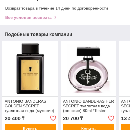
Возврат товара в течение 14 дней по договоренности
Все условия возврата
Подобные товары компании
ANTONIO BANDERAS
ANTONIO BANDERAS HER
ANT
GOLDEN SECRET
SECRET туалетная вода
SEC
туалетная вода (мужские)
(женские) 80ml *Tester
туал
100ml
50m
20 400
20 700
13 
₸
₸
Купить
Купить