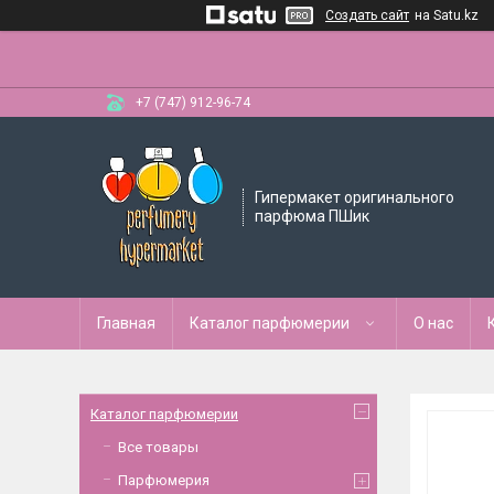
Создать сайт
на Satu.kz
+7 (747) 912-96-74
Гипермакет оригинального
парфюма ПШик
Главная
Каталог парфюмерии
О нас
Каталог парфюмерии
Все товары
Парфюмерия