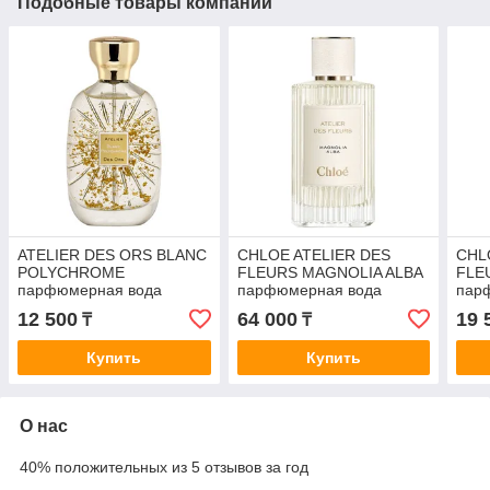
Подобные товары компании
ATELIER DES ORS BLANC
CHLOE ATELIER DES
CHL
POLYCHROME
FLEURS MAGNOLIA ALBA
FLE
парфюмерная вода
парфюмерная вода
пар
(унисекс) 5ml ОТЛИВАНТ
(женские) 50ml
(уни
12 500
64 000
19 
₸
₸
Купить
Купить
О нас
40% положительных из 5 отзывов за год