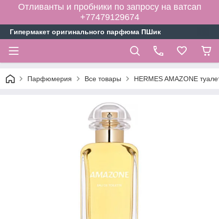
Отливанты и пробники по запросу на ватсап
+77479129674
Гипермакет оригинального парфюма ПШик
Парфюмерия
Все товары
HERMES AMAZONE туалетн