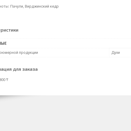
ноты: Пачули, Вирджинский кедр
еристики
НЫЕ
фюмерной продукции
Духи
ация для заказа
800 ₸