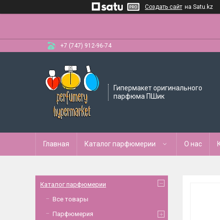
Создать сайт
на Satu.kz
+7 (747) 912-96-74
Гипермакет оригинального
парфюма ПШик
Главная
Каталог парфюмерии
О нас
Каталог парфюмерии
Все товары
Парфюмерия