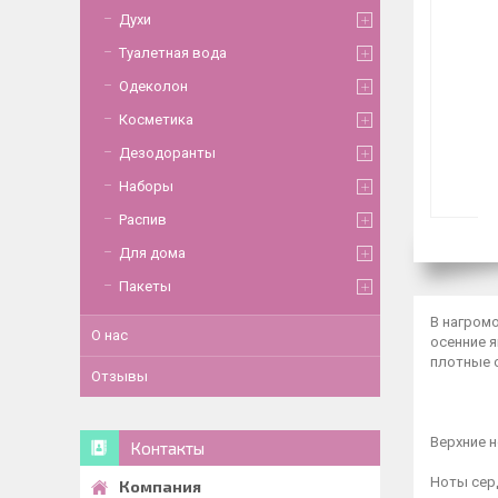
Духи
Туалетная вода
Одеколон
Косметика
Дезодоранты
Наборы
Распив
Для дома
Пакеты
В нагромо
О нас
осенние 
плотные о
Отзывы
Верхние 
Контакты
Ноты серд