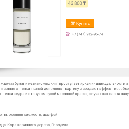
46 800 ₸
Купить
+7 (747) 912-96-74
ждении бумаг и незнакомых книг проступает яркая индивидуальность и л
янтарные оттенки тканей дополняют картину и создают эффект всеобъе
ттенки кедра и отзвуком сухой масляной краски, звучат как слова напу
ноты: осенняя свежесть, шалфей
ца: Кора коричного дерева, Гвоздика