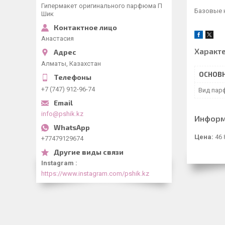
Гипермакет оригинального парфюма П
Базовые 
Шик
Анастасия
Характ
Алматы, Казахстан
ОСНОВ
+7 (747) 912-96-74
Вид пар
info@pshik.kz
Информ
Цена:
46 
+77479129674
Instagram
https://www.instagram.com/pshik.kz