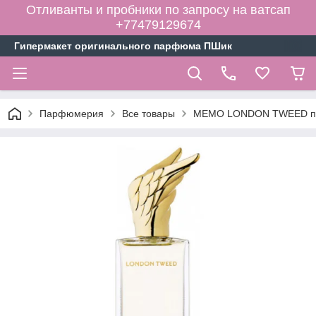
Отливанты и пробники по запросу на ватсап
+77479129674
Гипермакет оригинального парфюма ПШик
Парфюмерия
Все товары
MEMO LONDON TWEED пар