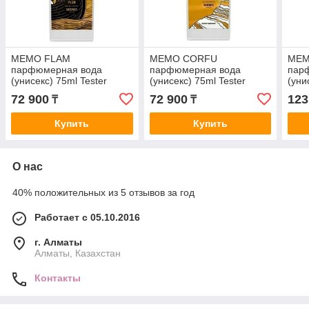
MEMO FLAM
MEMO CORFU
MEM
парфюмерная вода
парфюмерная вода
пар
(унисекс) 75ml Tester
(унисекс) 75ml Tester
(уни
72 900
72 900
123
₸
₸
Купить
Купить
О нас
40% положительных из 5 отзывов за год
Работает с 05.10.2016
г. Алматы
Алматы, Казахстан
Контакты