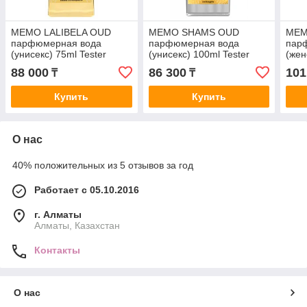
MEMO LALIBELA OUD
MEMO SHAMS OUD
MEM
парфюмерная вода
парфюмерная вода
пар
(унисекс) 75ml Tester
(унисекс) 100ml Tester
(жен
88 000
86 300
101
₸
₸
Купить
Купить
О нас
40% положительных из 5 отзывов за год
Работает с 05.10.2016
г. Алматы
Алматы, Казахстан
Контакты
О нас