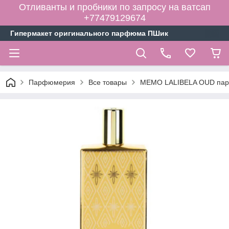
Отливанты и пробники по запросу на ватсап
+77479129674
Гипермакет оригинального парфюма ПШик
Парфюмерия
Все товары
MEMO LALIBELA OUD парф