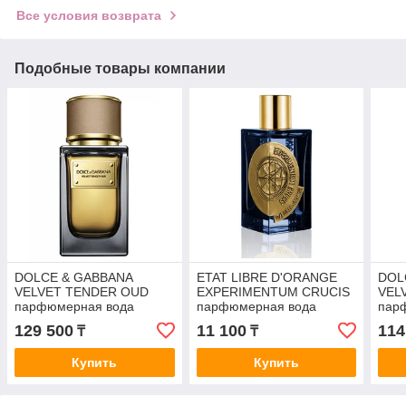
Все условия возврата
Подобные товары компании
DOLCE & GABBANA
ETAT LIBRE D'ORANGE
DOL
VELVET TENDER OUD
EXPERIMENTUM CRUCIS
VEL
парфюмерная вода
парфюмерная вода
пар
(унисекс) 50ml *Уценка
(унисекс) 5ml ОТЛИВАНТ
(уни
129 500
11 100
114
₸
₸
Купить
Купить