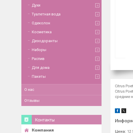
Духи
Туалетная вода
Одеколон
Косметика
Дезодоранты
Наборы
Распив
Для дома
Пакеты
Citrus Po
О нас
Citrus Po
средние н
Отзывы
Контакты
Информ
Цена:
12 