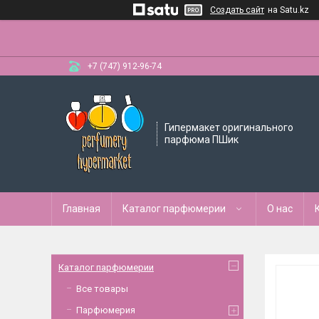
Создать сайт
на Satu.kz
+7 (747) 912-96-74
Гипермакет оригинального
парфюма ПШик
Главная
Каталог парфюмерии
О нас
Каталог парфюмерии
Все товары
Парфюмерия