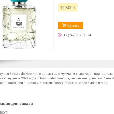
12 500 ₸
Купить
+7 (747) 912-96-74
etry Les Soeurs de Noe — это аромат для мужчин и женщин, он принадлеж
etry выпущен в 2022 году. Citrus Poetry был создан Jérôme Epinette и Pierr
оты: Апельсин, Яблоко и Жасмин; базовые ноты: Серая амбра и Мох.
ация для заказа
500 ₸