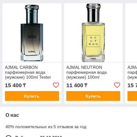
AJMAL CARBON
AJMAL NEUTRON
AJM
парфюмерная вода
парфюмерная вода
пар
(мужские) 100ml Tester
(мужские) 100ml
(муж
15 400
11 400
15 
₸
₸
Купить
Купить
О нас
40% положительных из 5 отзывов за год