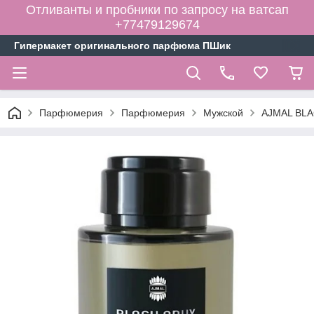
Отливанты и пробники по запросу на ватсап
+77479129674
Гипермакет оригинального парфюма ПШик
Парфюмерия
Парфюмерия
Мужской
AJMAL BLA