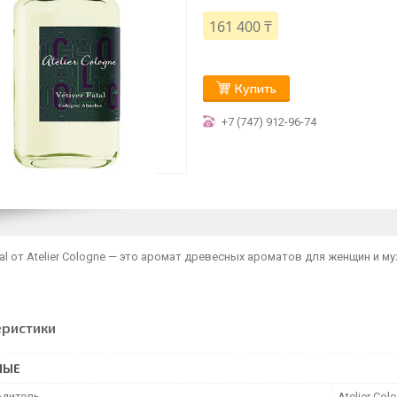
161 400 ₸
Купить
+7 (747) 912-96-74
atal от Atelier Cologne — это аромат древесных ароматов для женщин и муж
еристики
НЫЕ
дитель
Atelier Col