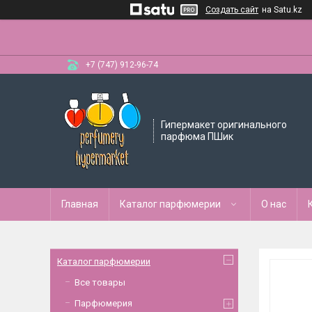
Создать сайт
на Satu.kz
+7 (747) 912-96-74
Гипермакет оригинального
парфюма ПШик
Главная
Каталог парфюмерии
О нас
Каталог парфюмерии
Все товары
Парфюмерия