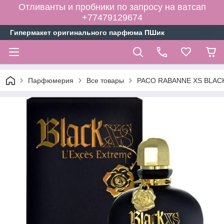
Отливанты и пробники по запросу на ватсап
+77479129674
Гипермакет оригинального парфюма ПШик
Парфюмерия
Все товары
PACO RABANNE XS BLACK