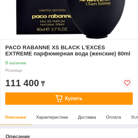
PACO RABANNE XS BLACK L'EXCES
EXTREME парфюмерная вода (женские) 80ml
В наличии
Розница
111 400
₸
Купить
Описание
Характеристики
Доставка
Оплата
Усл
Описание