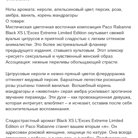
Ноты аромата: нероли, апельсиновый цвет, персик, роза,
амбра, ваниль, корень мандрагоры
О товаре:
Мистическая цветочная восточная композиция Paco Rabanne
Black XS L'Exces Extreme Limited Edition окутывает свежей
вуалью цитрусов и приятной сладостью с легким оттенком
анималистки. Это более экстремальный фланкер
предыдущего издания, ставшего культовым. Этот эликсир
«рисует» сексуальный и чувственный женский образ.
Ассоциация: нежные переливы обольщающей страсти.
Цитрусовые нероли и нежно-пряный цветок флердоранжа
оттеняет медовый персик. Бархатные лепестки роскошной
розы усыпаны томной ванилью. Волшебный корень
мандрагоры и «животная» серая амбра усиливают эротичное
звучание пирамиды. Эти духи – как провокационная девушка,
которая интригует, влюбляет – и исчезает, оставив после себя
восхитительные воспоминания.
Сладострастный аромат Black XS L'Exces Extreme Limited
Edition от Paco Rabanne станет вашим вторым «я». Он
адресован роковой женщине, хищнице по натуре. Она всегда
стремится к победе: и в карьере, и в любви. Парфюмерная