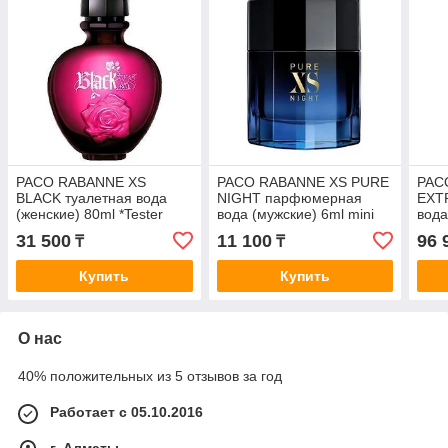
PACO RABANNE XS
PACO RABANNE XS PURE
PAC
BLACK туалетная вода
NIGHT парфюмерная
EXT
(женские) 80ml *Tester
вода (мужские) 6ml mini
вода
31 500
11 100
96 
₸
₸
Купить
Купить
О нас
40% положительных из 5 отзывов за год
Работает с 05.10.2016