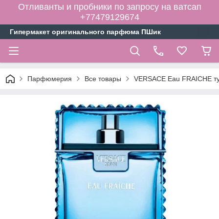
Отливанты и пробники по запросу на ватсап
+77479129674
Гипермакет оригинального парфюма ПШик
Парфюмерия
Все товары
VERSACE Eau FRAICHE туа