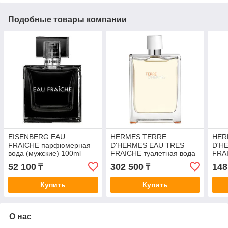
Подобные товары компании
EISENBERG EAU
HERMES TERRE
HER
FRAICHE парфюмерная
D'HERMES EAU TRES
D'H
вода (мужские) 100ml
FRAICHE туалетная вода
FRAI
Tester
(мужские) 200ml
(муж
52 100
302 500
148
₸
₸
Купить
Купить
О нас