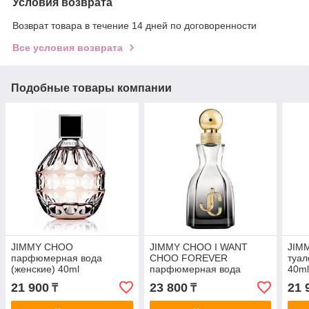
Условия возврата
Возврат товара в течение 14 дней по договоренности
Все условия возврата
Подобные товары компании
JIMMY CHOO
JIMMY CHOO I WANT
JIM
парфюмерная вода
CHOO FOREVER
туал
(женские) 40ml
парфюмерная вода
40m
(женские) 40ml
21 900
23 800
21 
₸
₸