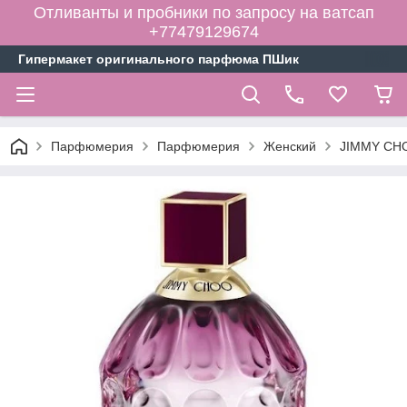
Отливанты и пробники по запросу на ватсап
+77479129674
Гипермакет оригинального парфюма ПШик
Парфюмерия
Парфюмерия
Женский
JIMMY CHO