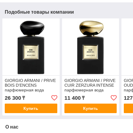
Подобные товары компании
GIORGIO ARMANI / PRIVE
GIORGIO ARMANI / PRIVE
GIO
BOIS D'ENCENS
CUIR ZERZURA INTENSE
OUD
парфюмерная вода
парфюмерная вода
пар
(унисекс) 5ml ОТЛИВАНТ
(унисекс) 2ml пробник
(уни
26 300
11 400
127
₸
₸
Купить
Купить
О нас