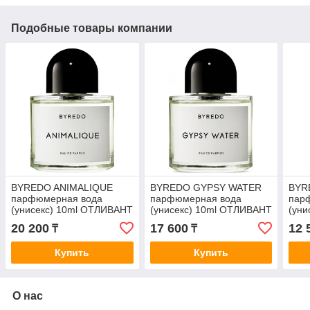
Подобные товары компании
BYREDO ANIMALIQUE
BYREDO GYPSY WATER
BYR
парфюмерная вода
парфюмерная вода
пар
(унисекс) 10ml ОТЛИВАНТ
(унисекс) 10ml ОТЛИВАНТ
(уни
20 200
17 600
12 
₸
₸
Купить
Купить
О нас