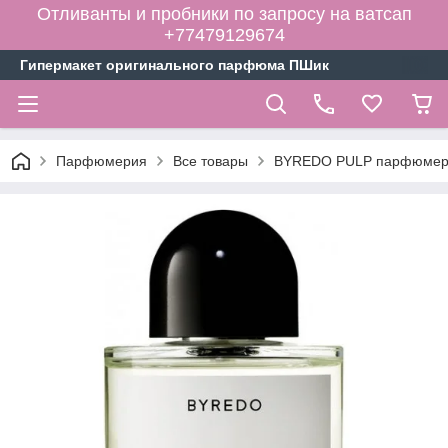
Отливанты и пробники по запросу на ватсап
+77479129674
Гипермакет оригинального парфюма ПШик
Парфюмерия
Все товары
BYREDO PULP парфюмерн