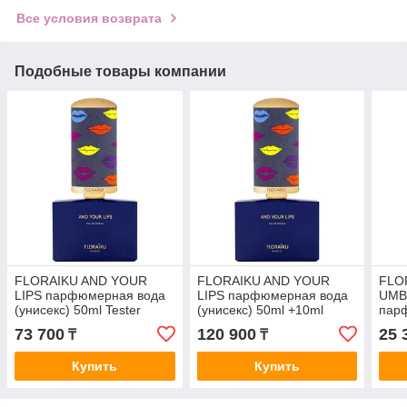
Все условия возврата
Подобные товары компании
FLORAIKU AND YOUR
FLORAIKU AND YOUR
FLO
LIPS парфюмерная вода
LIPS парфюмерная вода
UMB
(унисекс) 50ml Tester
(унисекс) 50ml +10ml
пар
(уни
73 700
120 900
25 
₸
₸
Купить
Купить