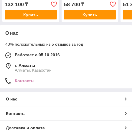
*Tester
(женские) 100ml *Tester
(жен
132 100
58 700
51 
₸
₸
Купить
Купить
О нас
40% положительных из 5 отзывов за год
Работает с 05.10.2016
г. Алматы
Алматы, Казахстан
Контакты
О нас
Контакты
Доставка и оплата