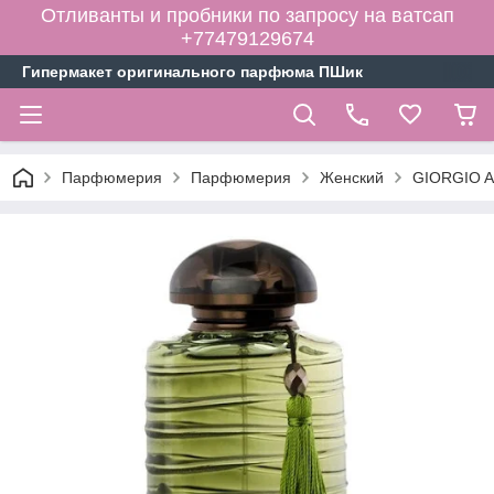
Отливанты и пробники по запросу на ватсап
+77479129674
Гипермакет оригинального парфюма ПШик
Парфюмерия
Парфюмерия
Женский
GIORGIO A