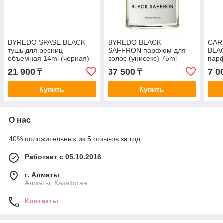
BYREDO SPASE BLACK
BYREDO BLACK
CAR
тушь для ресниц
SAFFRON парфюм для
BLA
объемная 14ml (черная)
волос (унисекс) 75ml
пар
(уни
21 900
37 500
7 0
₸
₸
Купить
Купить
О нас
40% положительных из 5 отзывов за год
Работает с 05.10.2016
г. Алматы
Алматы, Казахстан
Контакты